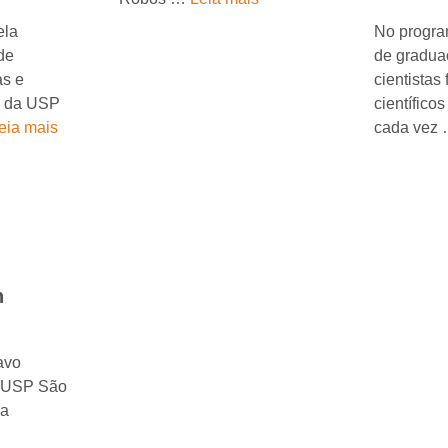
ela
No progra
 de
de gradua
as e
cientistas
 da USP
científico
eia mais
cada vez
n
avo
a USP São
ua
.