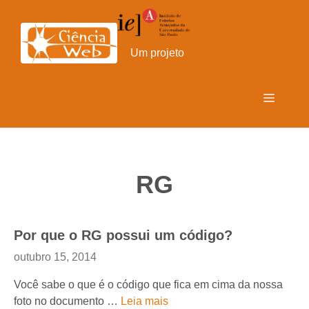
Pular
para
o
Um projeto
conteúdo
Menu
RG
Por que o RG possui um código?
outubro 15, 2014
Você sabe o que é o código que fica em cima da nossa
foto no documento …
Leia mais