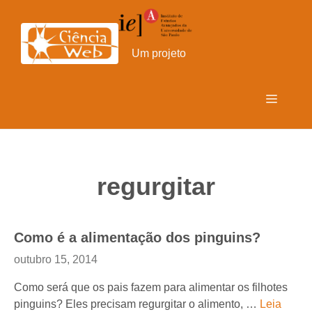
Pular
para
o
Um projeto
conteúdo
Menu
regurgitar
Como é a alimentação dos pinguins?
outubro 15, 2014
Como será que os pais fazem para alimentar os filhotes
pinguins? Eles precisam regurgitar o alimento, …
Leia