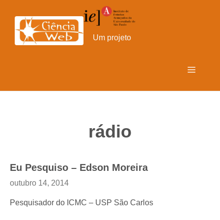
Pular
para
o
Um projeto
conteúdo
Menu
rádio
Eu Pesquiso – Edson Moreira
outubro 14, 2014
Pesquisador do ICMC – USP São Carlos