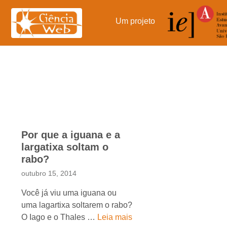
Pular
para
Um projeto
o
conteúdo
Por que a iguana e a
largatixa soltam o
rabo?
outubro 15, 2014
Você já viu uma iguana ou
uma lagartixa soltarem o rabo?
O Iago e o Thales …
Leia mais