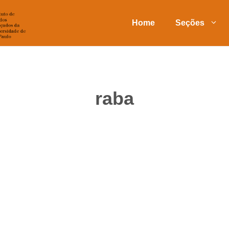
Home
Seções
raba