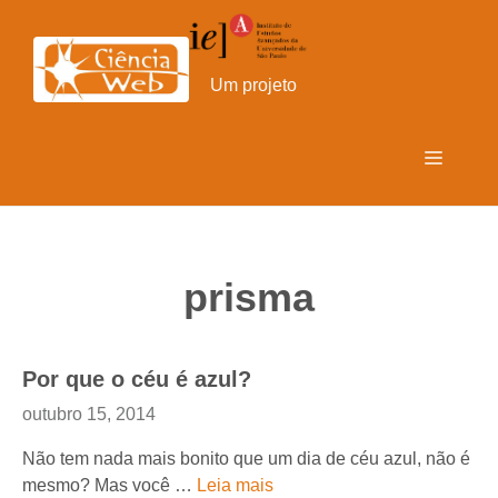
Pular
para
o
Um projeto
conteúdo
Menu
prisma
Por que o céu é azul?
outubro 15, 2014
Não tem nada mais bonito que um dia de céu azul, não é
mesmo? Mas você …
Leia mais