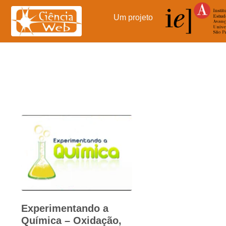
Pular
para
Um projeto
o
conteúdo
Experimentando a
Química – Oxidação,