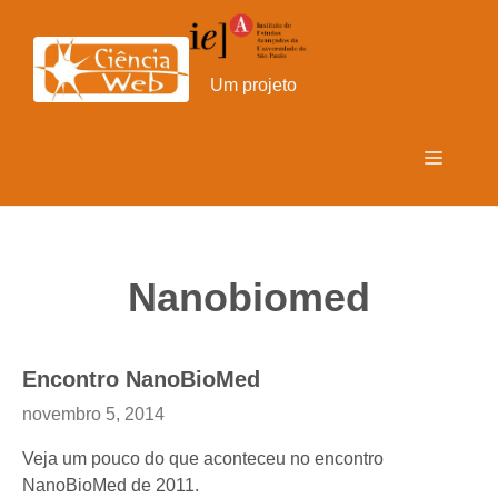
Pular
para
o
Um projeto
conteúdo
Menu
Nanobiomed
Encontro NanoBioMed
novembro 5, 2014
Veja um pouco do que aconteceu no encontro
NanoBioMed de 2011.