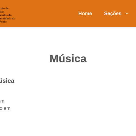
Home
Seções
Música
úsica
um
do em