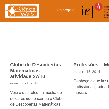
Pular
para
Um projeto
o
conteúdo
Clube de Descobertas
Profissões – M
Matemáticas –
outubro 15, 2014
atividade 27/10
Conheça o que faz 
novembro 1, 2016
profissional gradua
Veja o que rolou na mostra de
música.
pôsteres que encerrou o Clube
de Descobertas Matemáticas!