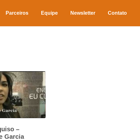
Parceiros
Equipe
Newsletter
Contato
uiso –
e Garcia