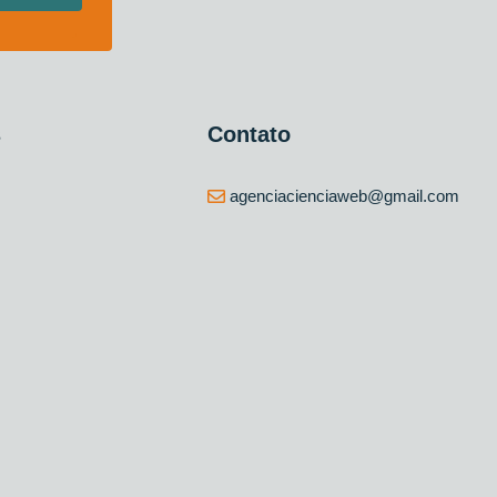
s
Contato
agenciacienciaweb@gmail.com