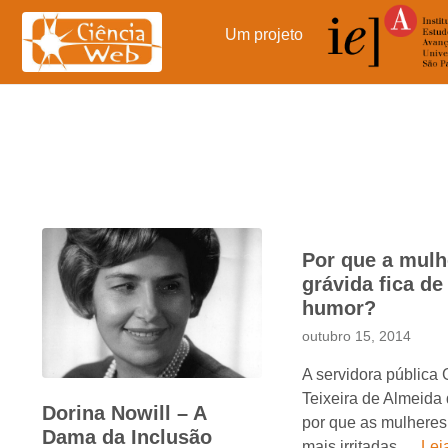
Pular
para
Um projeto
o
conteúdo
Por que a mulh
grávida fica d
humor?
outubro 15, 2014
A servidora pública 
Teixeira de Almeida
Dorina Nowill – A
por que as mulheres
Dama da Inclusão
mais irritadas …
Lei