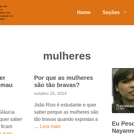
Home
Seções
mulheres
er
Por que as mulheres
e mau
são tão bravas?
outubro 15, 2014
João Rios é estudante e quer
Gláucia
saber porque as mulheres são
 quer saber
tão bravas quando expostas a
Eu Pesq
 ficam
…
Leia mais
Nayann
a mais