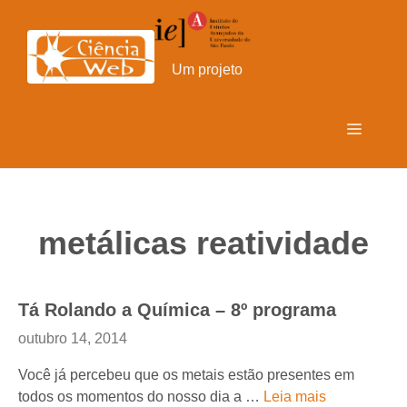
Pular
para
o
Um projeto
conteúdo
Menu
metálicas reatividade
Tá Rolando a Química – 8º programa
outubro 14, 2014
Você já percebeu que os metais estão presentes em
todos os momentos do nosso dia a …
Leia mais