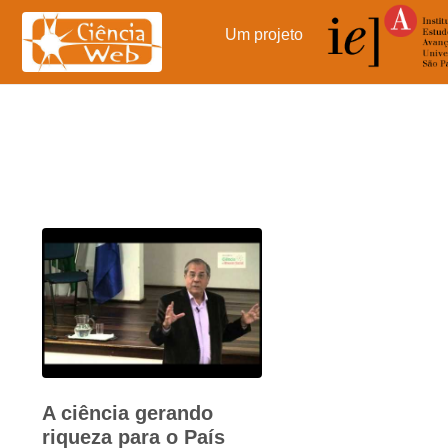
Pular
para
Um projeto
o
conteúdo
A ciência gerando
riqueza para o País