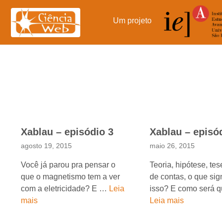
Pular
para
Um projeto
o
conteúdo
Xablau – episódio 3
Xablau – episó
agosto 19, 2015
maio 26, 2015
Você já parou pra pensar o
Teoria, hipótese, te
que o magnetismo tem a ver
de contas, o que sign
com a eletricidade? E …
Leia
isso? E como será 
mais
Leia mais