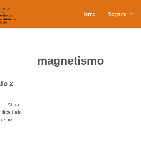
Home
Seções
magnetismo
dio 2
se… Afinal
ifica tudo
que um …