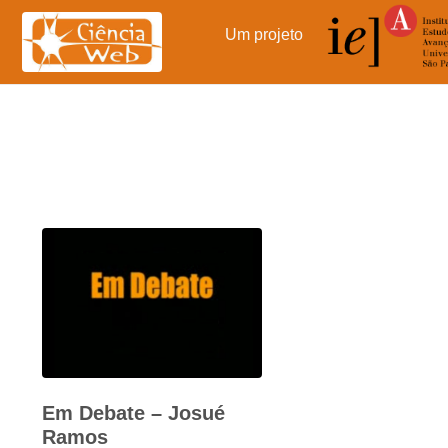
Pular
para
Um projeto
o
conteúdo
Em Debate – Josué
Ramos