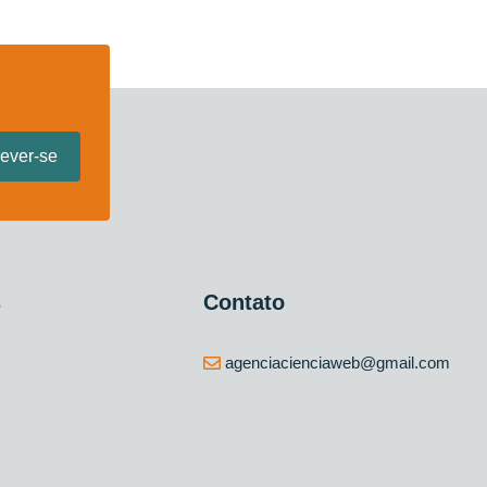
s
Contato
agenciacienciaweb@gmail.com