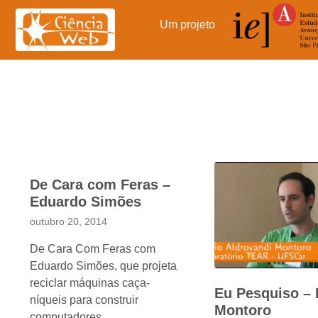
Pular
para
Um projeto
o
conteúdo
De Cara com Feras –
Eduardo Simões
outubro 20, 2014
De Cara Com Feras com
Eduardo Simões, que projeta
reciclar máquinas caça-
Eu Pesquiso – 
níqueis para construir
Montoro
computadores.