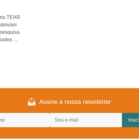
ório TEAR
ldrovani
 pesquisa
uiados …
Assine a nossa newsletter