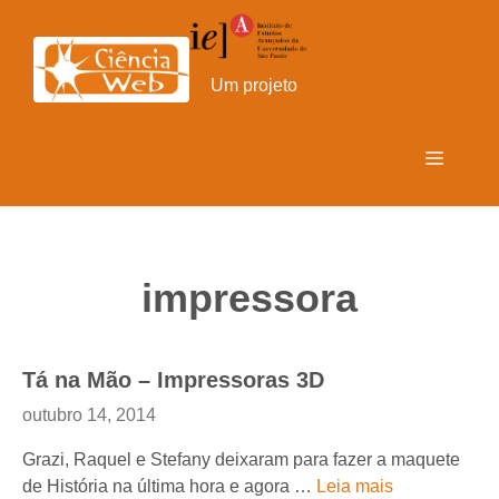
Pular
para
o
Um projeto
conteúdo
Menu
impressora
Tá na Mão – Impressoras 3D
outubro 14, 2014
Grazi, Raquel e Stefany deixaram para fazer a maquete
de História na última hora e agora …
Leia mais