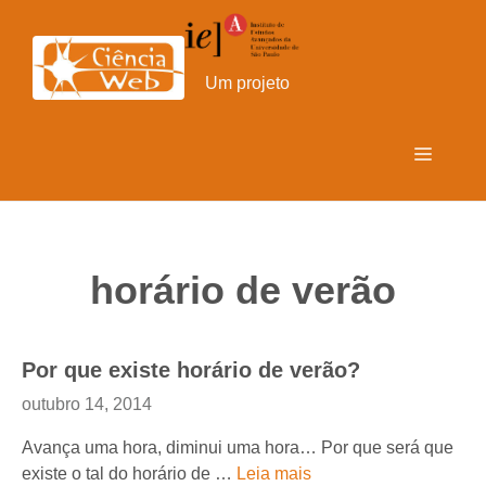
Pular
para
o
Um projeto
conteúdo
Menu
horário de verão
Por que existe horário de verão?
outubro 14, 2014
Avança uma hora, diminui uma hora… Por que será que
existe o tal do horário de …
Leia mais