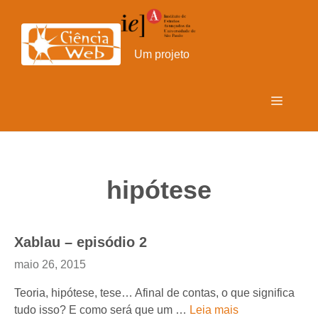
Pular
para
o
Um projeto
conteúdo
Menu
hipótese
Xablau – episódio 2
maio 26, 2015
Teoria, hipótese, tese… Afinal de contas, o que significa
tudo isso? E como será que um …
Leia mais