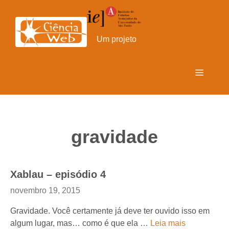
Pular
para
o
Um projeto
conteúdo
Menu
gravidade
Xablau – episódio 4
novembro 19, 2015
Gravidade. Você certamente já deve ter ouvido isso em
algum lugar, mas… como é que ela …
Leia mais