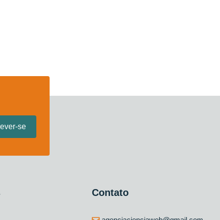
s
Contato
agenciacienciaweb@gmail.com