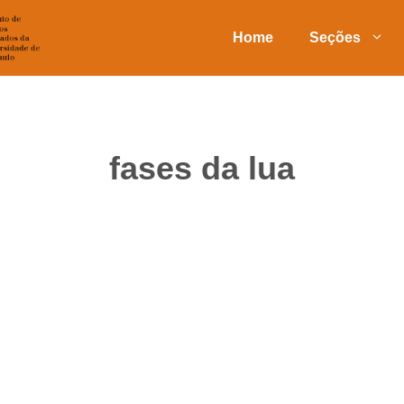
Home
Seções
fases da lua