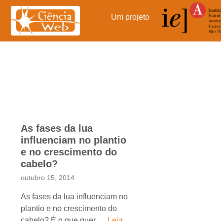
Pular
para
Um projeto
o
conteúdo
As fases da lua
influenciam no plantio
e no crescimento do
cabelo?
outubro 15, 2014
As fases da lua influenciam no
plantio e no crescimento do
cabelo? É o que quer …
Leia