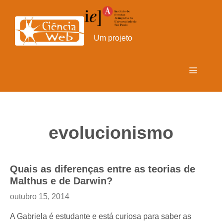
Pular
para
o
Um projeto
conteúdo
Menu
evolucionismo
Quais as diferenças entre as teorias de
Malthus e de Darwin?
outubro 15, 2014
A Gabriela é estudante e está curiosa para saber as