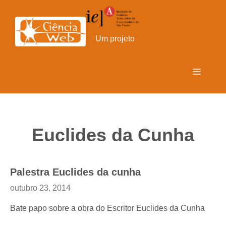
Pular
para
o
Um projeto
conteúdo
Menu
Euclides da Cunha
Palestra Euclides da cunha
outubro 23, 2014
Bate papo sobre a obra do Escritor Euclides da Cunha