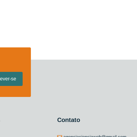
s
Contato
agenciacienciaweb@gmail.com