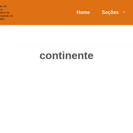
Home
Seções
continente