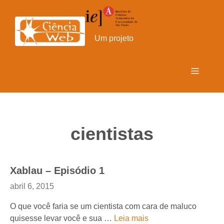
Pular
para
o
Um projeto
conteúdo
Menu
cientistas
Xablau – Episódio 1
abril 6, 2015
O que você faria se um cientista com cara de maluco
quisesse levar você e sua …
Leia mais