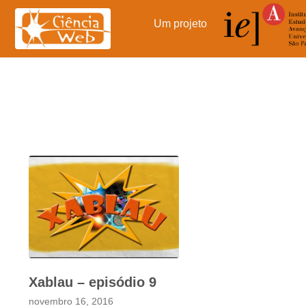
Pular
para
Um projeto
o
conteúdo
Xablau – episódio 9
novembro 16, 2016