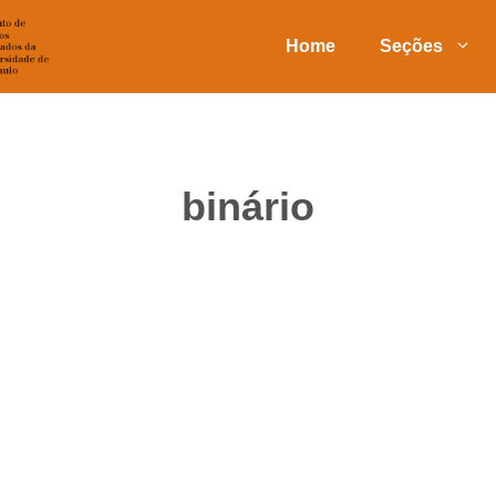
Home
Seções
binário