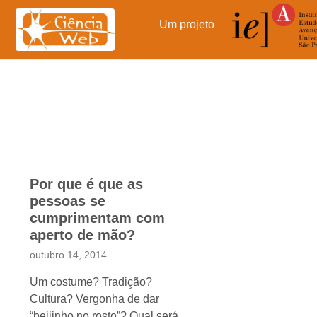
Pular
para
Um projeto
o
conteúdo
Por que é que as
pessoas se
cumprimentam com
aperto de mão?
outubro 14, 2014
Um costume? Tradição?
Cultura? Vergonha de dar
“beijinho no rosto”? Qual será