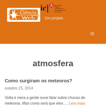
Pular
para
o
Um projeto
conteúdo
Menu
atmosfera
Como surgiram os meteoros?
outubro 15, 2014
Volta e meia a gente ouve falar sobre chuvas de
meteoros. Mas como será que eles …
Leia mais