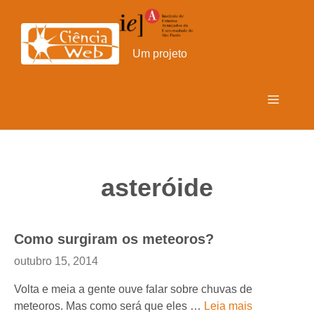
Pular
para
o
Um projeto
conteúdo
Menu
asteróide
Como surgiram os meteoros?
outubro 15, 2014
Volta e meia a gente ouve falar sobre chuvas de
meteoros. Mas como será que eles …
Leia mais