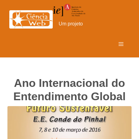
Pular
para
o
Um projeto
conteúdo
Menu
Ano Internacional do
Entendimento Global