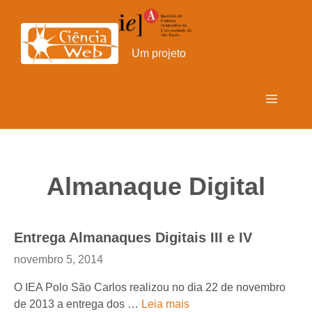
Pular
para
o
Um projeto
conteúdo
Menu
Almanaque Digital
Entrega Almanaques Digitais III e IV
novembro 5, 2014
O IEA Polo São Carlos realizou no dia 22 de novembro
de 2013 a entrega dos …
Leia mais