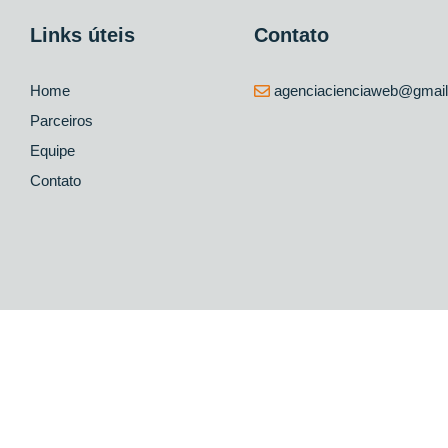
Links úteis
Contato
Home
agenciacienciaweb@gmai
Parceiros
Equipe
Contato