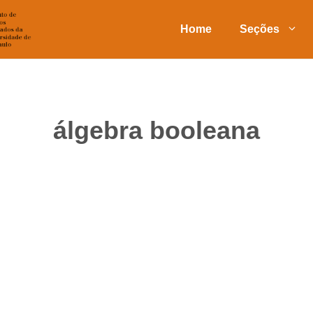
Home
Seções
álgebra booleana