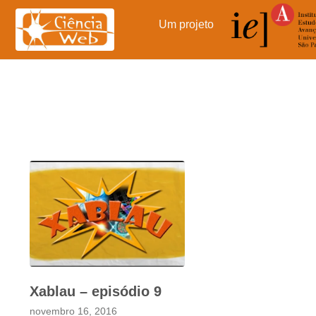
Pular
para
Um projeto
o
conteúdo
Xablau – episódio 9
novembro 16, 2016