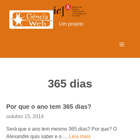
Pular
para
o
Um projeto
conteúdo
Menu
365 dias
Por que o ano tem 365 dias?
outubro 15, 2014
Será que o ano tem mesmo 365 dias? Por que? O
Alexandre quis saber e o …
Leia mais