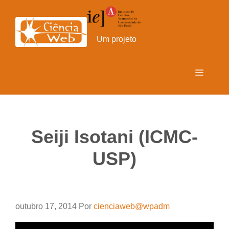
Pular
para
o
Um projeto
conteúdo
Menu
Seiji Isotani (ICMC-
USP)
outubro 17, 2014
Por
cienciaweb@wpadm