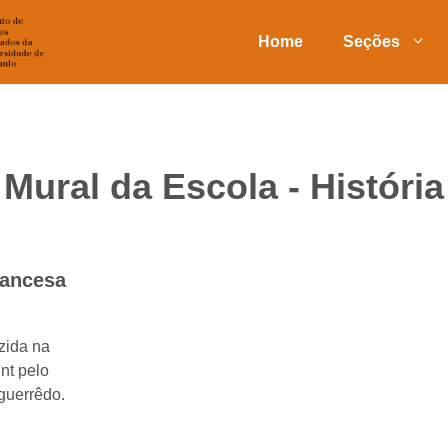
Home
Seções
Mural da Escola - História
rancesa
zida na
nt pelo
guerrêdo.