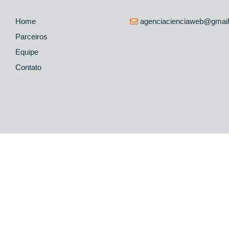
Home
agenciacienciaweb@gmai
Parceiros
Equipe
Contato