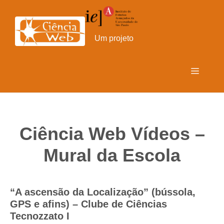
Pular
para
o
Um projeto
conteúdo
Menu
Ciência Web Vídeos –
Mural da Escola
“A ascensão da Localização” (bússola,
GPS e afins) – Clube de Ciências
Tecnozzato I