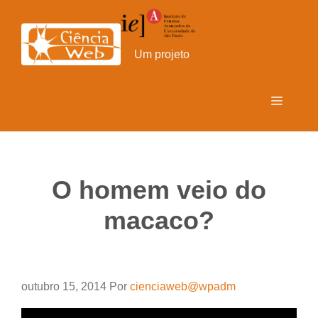
Pular
para
o
Um projeto
conteúdo
Menu
O homem veio do
macaco?
outubro 15, 2014
Por
cienciaweb@wpadm