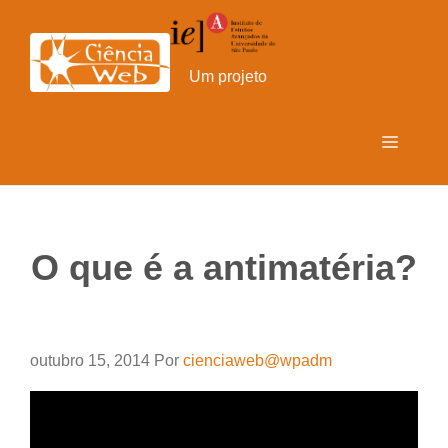
Pular
para
o
Um projeto
conteúdo
Menu
O que é a antimatéria?
outubro 15, 2014
Por
cienciaweb@wpadm