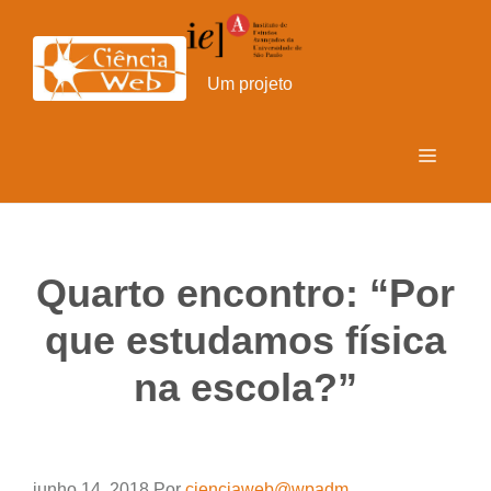
Pular
para
o
Um projeto
conteúdo
Menu
Quarto encontro: “Por
que estudamos física
na escola?”
junho 14, 2018
Por
cienciaweb@wpadm