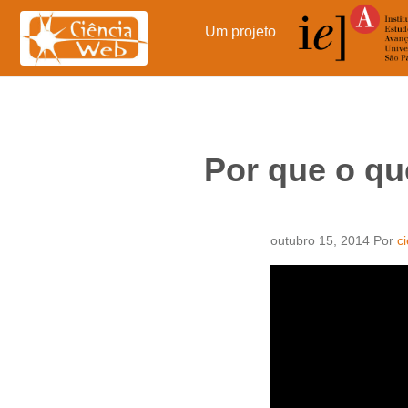
Pular
para
Um projeto
o
conteúdo
Por que o qu
outubro 15, 2014
Por
c