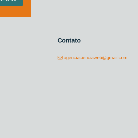
s
Contato
agenciacienciaweb@gmail.com