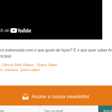
co estressada com o que gosto de fazer? É o que quer saber An
icipal.
,
Ciência Web Vídeos - Quero Saber
eb
,
estresse
,
Quero saber
Assine a nossa newsletter