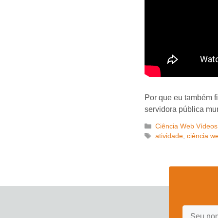
Por que eu também fi
servidora pública mun
Categorias
Ciência Web Vídeos
Tags
atividade
,
ciência w