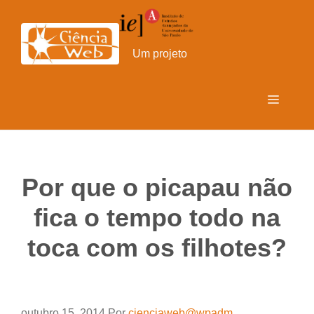
Pular
para
o
Um projeto
conteúdo
Menu
Por que o picapau não
fica o tempo todo na
toca com os filhotes?
outubro 15, 2014
Por
cienciaweb@wpadm