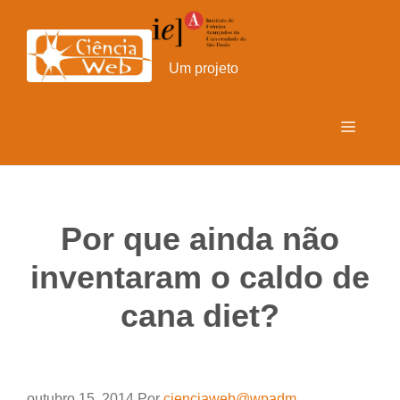
Pular
para
o
Um projeto
conteúdo
Menu
Por que ainda não
inventaram o caldo de
cana diet?
outubro 15, 2014
Por
cienciaweb@wpadm