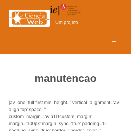
Pular
para
o
Um projeto
conteúdo
Menu
manutencao
[av_one_full first min_height=” vertical_alignment=’av-
align-top’ space=”
custom_margin=’aviaTBcustom_margin’
margin=’100px’ margin_sync=’true’ padding=’0′
padding_sync=’true’ border=” border_color=”