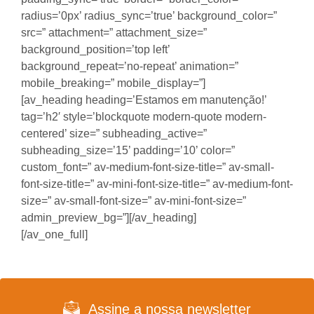
radius=’0px’ radius_sync=’true’ background_color=”
src=” attachment=” attachment_size=”
background_position=’top left’
background_repeat=’no-repeat’ animation=”
mobile_breaking=” mobile_display=”]
[av_heading heading=’Estamos em manutenção!’
tag=’h2′ style=’blockquote modern-quote modern-
centered’ size=” subheading_active=”
subheading_size=’15’ padding=’10’ color=”
custom_font=” av-medium-font-size-title=” av-small-
font-size-title=” av-mini-font-size-title=” av-medium-font-
size=” av-small-font-size=” av-mini-font-size=”
admin_preview_bg=”][/av_heading]
[/av_one_full]
Assine a nossa newsletter