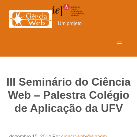
Pular
para
o
Um projeto
conteúdo
Menu
III Seminário do Ciência
Web – Palestra Colégio
de Aplicação da UFV
dezembro 15, 2014
Por
cienciaweb@wpadm