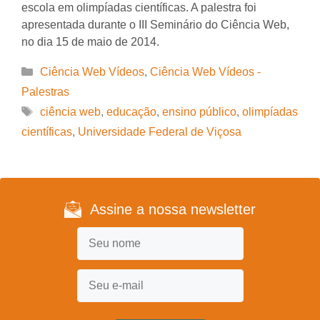
escola em olimpíadas científicas. A palestra foi
apresentada durante o III Seminário do Ciência Web,
no dia 15 de maio de 2014.
Categorias
Ciência Web Vídeos
,
Ciência Web Vídeos -
Palestras
Tags
ciência web
,
educação
,
ensino público
,
olimpíadas
científicas
,
Universidade Federal de Viçosa
Assine a nossa newsletter