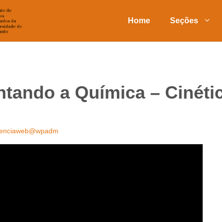
Home
Seções
tando a Química – Cinéti
ienciaweb@wpadm