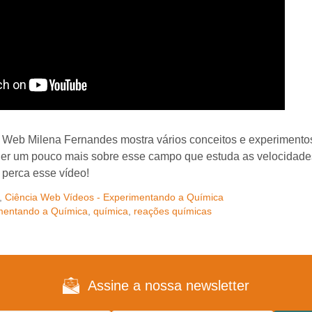
a Web Milena Fernandes mostra vários conceitos e experimentos
der um pouco mais sobre esse campo que estuda as velocidade
perca esse vídeo!
,
Ciência Web Vídeos - Experimentando a Química
mentando a Química
,
química
,
reações químicas
Assine a nossa newsletter