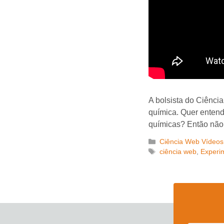
A bolsista do Ciênci
química. Quer enten
químicas? Então não 
Categorias
Ciência Web Vídeos
Tags
ciência web
,
Experi