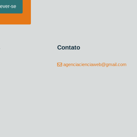
s
Contato
agenciacienciaweb@gmail.com