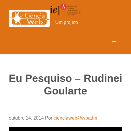
Pular
para
o
Um projeto
conteúdo
Menu
Eu Pesquiso – Rudinei
Goularte
outubro 14, 2014
Por
cienciaweb@wpadm