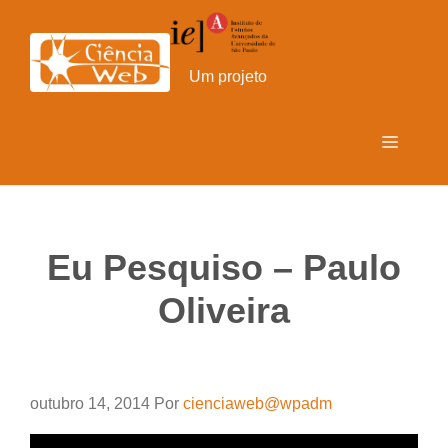
Pular
para
o
Um projeto
conteúdo
Menu
Eu Pesquiso – Paulo
Oliveira
outubro 14, 2014
Por
cienciaweb@wpadm