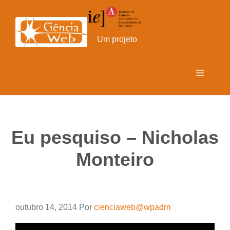
Pular
para
o
Um projeto
conteúdo
Menu
Eu pesquiso – Nicholas
Monteiro
outubro 14, 2014
Por
cienciaweb@wpadm