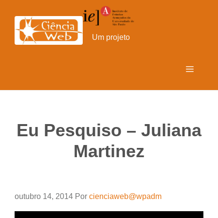
Pular
para
o
Um projeto
conteúdo
Menu
Eu Pesquiso – Juliana
Martinez
outubro 14, 2014
Por
cienciaweb@wpadm